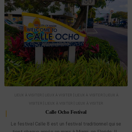
|
|
|
LIEUX À VISITER
LIEUX À VISITER
LIEUX À VISITER
LIEUX À
|
|
VISITER
LIEUX À VISITER
LIEUX À VISITER
Calle Ocho Festival
Le festival Calle 8 est un festival traditionnel qui se
tient chaque année en mars à Miami, en Floride. Il…