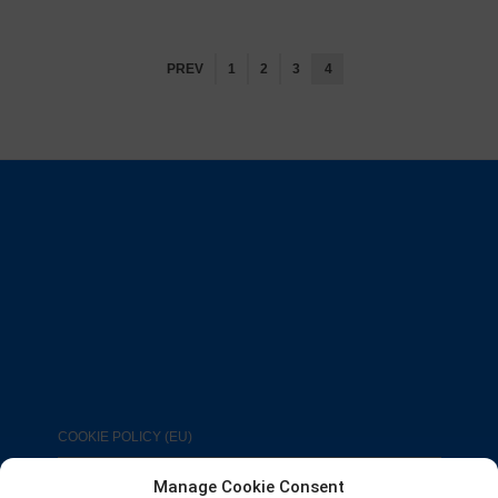
PREV
1
2
3
4
COOKIE POLICY (EU)
Manage Cookie Consent