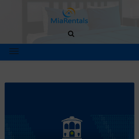
MiaRentals
Blog