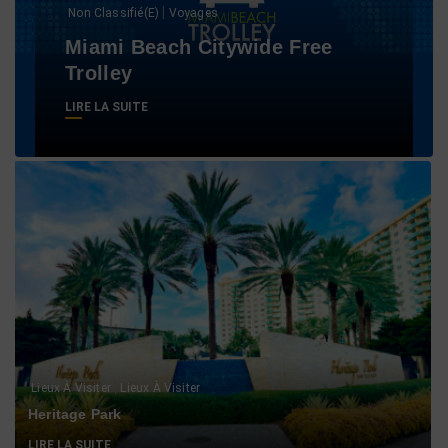
|
Non Classifié(e)
Voyages
Miami Beach Citywide Free
Trolley
LIRE LA SUITE
|
Lieux À Visiter
Lieux À Visiter
Heritage Park
LIRE LA SUITE