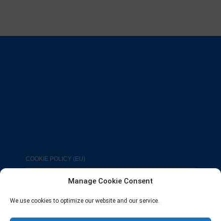
COOKIE POLICY (EU)
Manage Cookie Consent
We use cookies to optimize our website and our service.
FACEBOOK
TWITTER
INSTAGRAM
PINTEREST